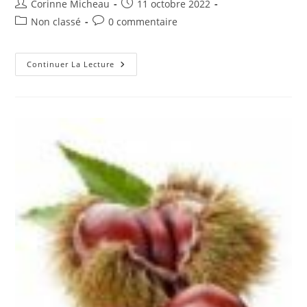
Auteur/autrice
Publication
Corinne Micheau
11 octobre 2022
de
publiée :
Post
Commentaires
Non classé
0 commentaire
la
category:
de
publication :
la
publication :
Tous
Continuer La Lecture
Unis
Contre
Le
Cancer