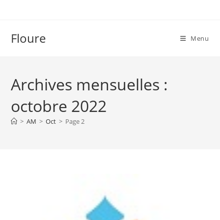
Skip
to
content
Floure
Menu
Archives mensuelles :
octobre 2022
>
AM
>
Oct
>
Page 2