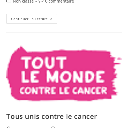
Post
Commentaires
Non classé
0 commentaire
la
category:
de
publication :
la
publication :
Réunion
Continuer La Lecture
Publique
:
SCoT
Carcassonne
Agglo
Tous unis contre le cancer