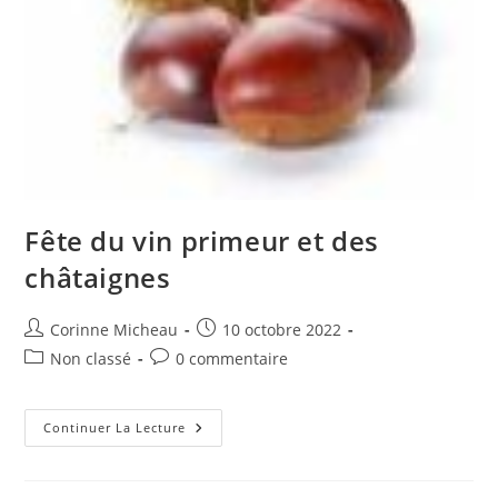
Fête du vin primeur et des
châtaignes
Auteur/autrice
Publication
Corinne Micheau
10 octobre 2022
de
publiée :
Post
Commentaires
Non classé
0 commentaire
la
category:
de
publication :
la
publication :
Fête
Continuer La Lecture
Du
Vin
Primeur
Et