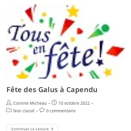
Des
Châtaignes
Fête des Galus à Capendu
Auteur/autrice
Publication
Corinne Micheau
10 octobre 2022
de
publiée :
Post
Commentaires
Non classé
0 commentaire
la
category:
de
publication :
la
publication :
Fête
Continuer La Lecture