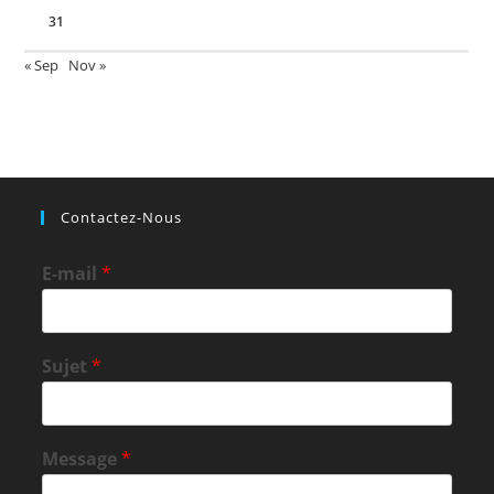
31
« Sep
Nov »
Contactez-Nous
E-mail
*
Sujet
*
Message
*