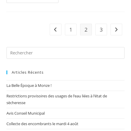
Des
Galus
À
Capendu
1
2
3
Go to the previous page
Aller à 
Pre
Es
to
Articles Récents
clo
the
La Belle Époque à Monze !
sea
pan
Restrictions provisoires des usages de l’eau liées à l’état de
sècheresse
Avis Conseil Municipal
Collecte des encombrants le mardi 4 août