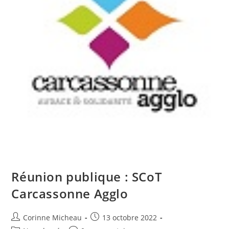
Réunion publique : SCoT
Carcassonne Agglo
Auteur/autrice
Publication
Corinne Micheau
13 octobre 2022
de
publiée :