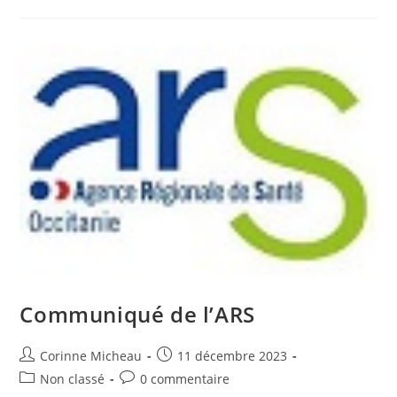
Collectes
Pour
Le
Jour
De
Noël
Communiqué de l’ARS
Auteur/autrice
Publication
Corinne Micheau
11 décembre 2023
de
publiée :
Post
Commentaires
Non classé
0 commentaire
la
category:
de