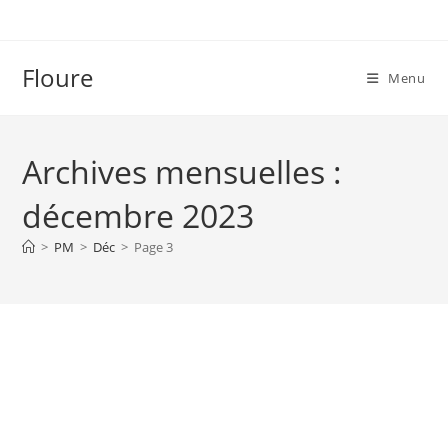
Skip
to
content
Floure
Menu
Archives mensuelles :
décembre 2023
>
PM
>
Déc
>
Page 3