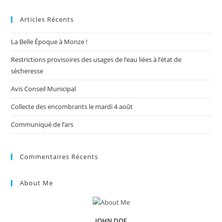
to
Articles Récents
clo
the
La Belle Époque à Monze !
sea
pan
Restrictions provisoires des usages de l’eau liées à l’état de
sècheresse
Avis Conseil Municipal
Collecte des encombrants le mardi 4 août
Communiqué de l’ars
Commentaires Récents
About Me
JOHN DOE