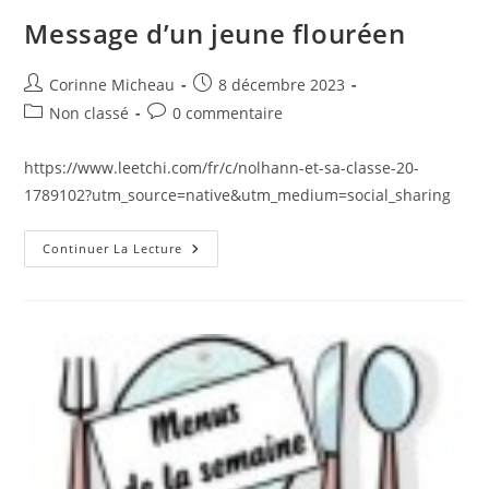
Message d’un jeune flouréen
Auteur/autrice
Publication
Corinne Micheau
8 décembre 2023
de
publiée :
Post
Commentaires
Non classé
0 commentaire
la
category:
de
publication :
la
https://www.leetchi.com/fr/c/nolhann-et-sa-classe-20-
publication :
1789102?utm_source=native&utm_medium=social_sharing
Message
Continuer La Lecture
D’un
Jeune
Flouréen