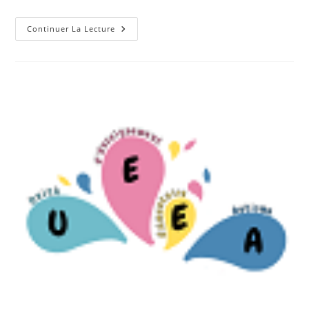
publication :
la
publication :
Communiqué
Continuer La Lecture
De
L’ARS