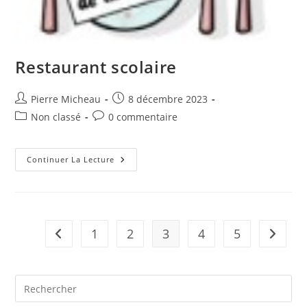
Restaurant scolaire
Auteur/autrice
Publication
Pierre Micheau
8 décembre 2023
de
publiée :
Post
Commentaires
Non classé
0 commentaire
la
category:
de
publication :
la
publication :
Restaurant
Continuer La Lecture
Scolaire
1
2
3
4
5
Go to the previous page
Aller à 
Pre
Es