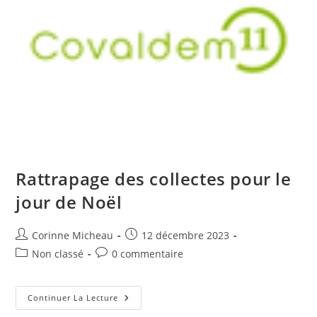
Rattrapage des collectes pour le
jour de Noël
Auteur/autrice
Publication
Corinne Micheau
12 décembre 2023
de
publiée :
Post
Commentaires
Non classé
0 commentaire
la
category:
de
publication :
la
publication :
Rattrapage
Continuer La Lecture
Des