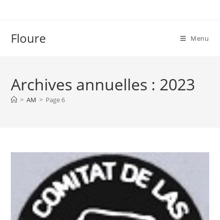
Skip
to
content
Floure
Menu
Archives annuelles : 2023
>
AM
>
Page 6