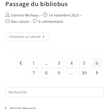
Passage du bibliobus
Auteur/autrice
Publication
Corinne Micheau
14 novembre 2023
de
publiée :
Post
Commentaires
Non classé
0 commentaire
la
category:
de
publication :
la
publication :
Passage
Continuer La Lecture
Du
Bibliobus
1
…
3
4
5
6
Go to the previous page
7
8
9
…
39
Aller à 
Pre
Es
to
Articles Récents
clo