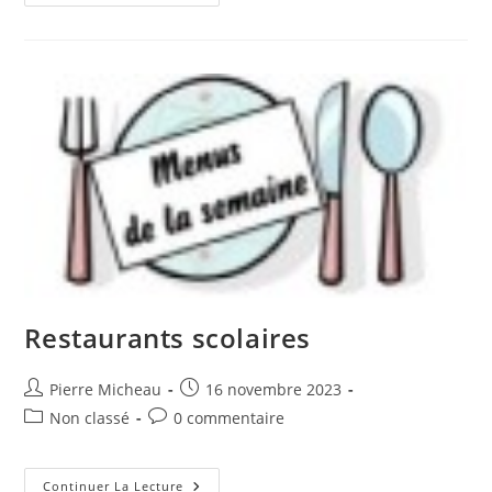
Des
Galus
Restaurants scolaires
Auteur/autrice
Publication
Pierre Micheau
16 novembre 2023
de
publiée :
Post
Commentaires
Non classé
0 commentaire
la
category:
de
publication :
la
publication :
Restaurants
Continuer La Lecture