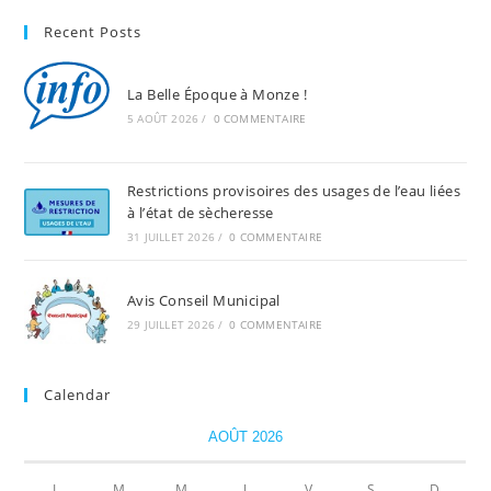
Recent Posts
La Belle Époque à Monze !
5 AOÛT 2026
/
0 COMMENTAIRE
Restrictions provisoires des usages de l’eau liées
à l’état de sècheresse
31 JUILLET 2026
/
0 COMMENTAIRE
Avis Conseil Municipal
29 JUILLET 2026
/
0 COMMENTAIRE
Calendar
AOÛT 2026
L
M
M
J
V
S
D