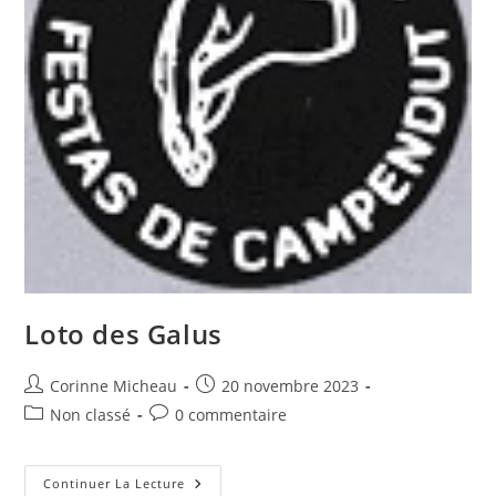
Loto des Galus
Auteur/autrice
Publication
Corinne Micheau
20 novembre 2023
de
publiée :
Post
Commentaires
Non classé
0 commentaire
la
category:
de
publication :
la
publication :
Loto
Continuer La Lecture