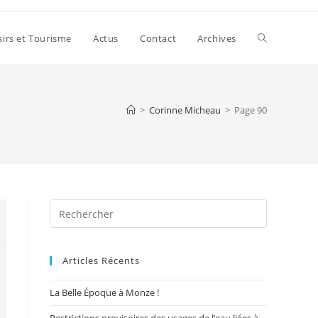
Toggle
sirs et Tourisme
Actus
Contact
Archives
website
>
Corinne Micheau
>
Page 90
search
Press
Escape
to
Articles Récents
close
the
La Belle Époque à Monze !
search
panel.