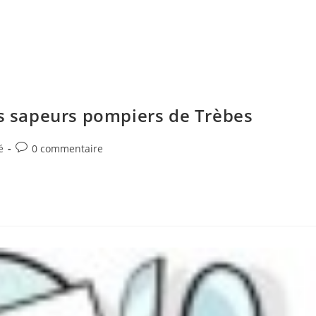
es sapeurs pompiers de Trèbes
Commentaires
é
0 commentaire
de
la
publication :