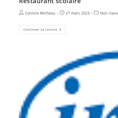
Restaurant scolaire
Auteur/autrice
Publication
Post
Corinne Micheau
27 mars 2023
Non class
de
publiée :
category:
la
publication :
Restaurant
Continuer La Lecture
Scolaire