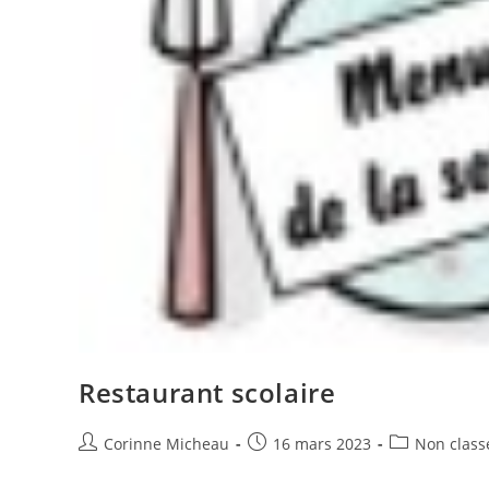
Restaurant scolaire
Auteur/autrice
Publication
Post
Corinne Micheau
16 mars 2023
Non class
de
publiée :
category:
la