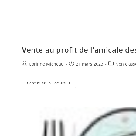
Vente au profit de l’amicale d
Auteur/autrice
Publication
Post
Corinne Micheau
21 mars 2023
Non class
de
publiée :
category:
la
publication :
Vente
Continuer La Lecture
Au
Profit
De
L’amicale
Des
Sapeurs
Pompiers
De
Trèbes