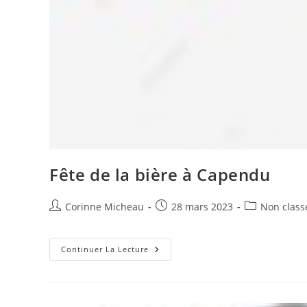
Fête de la bière à Capendu
Auteur/autrice
Publication
Post
Corinne Micheau
28 mars 2023
Non class
de
publiée :
category:
la
publication :
Fête
Continuer La Lecture
De
La
Bière
À
Capendu