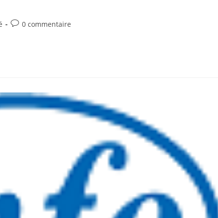
Commentaires
é
0 commentaire
de
la
publication :