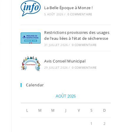
La Belle Époque à Monze !
5 AOÛT 2026
/
0 COMMENTAIRE
Restrictions provisoires des usages
de l’eau liées à l’état de sècheresse
31 JUILLET 2026
/
0 COMMENTAIRE
Avis Conseil Municipal
29 JUILLET 2026
/
0 COMMENTAIRE
Calendar
AOÛT 2026
L
M
M
J
V
S
D
1
2