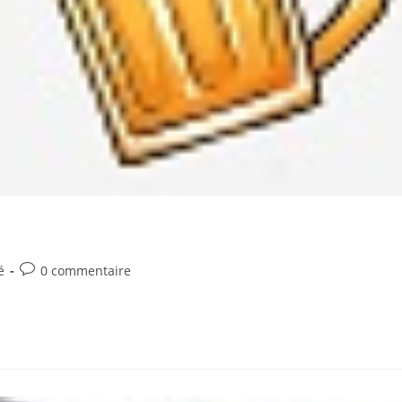
Commentaires
é
0 commentaire
de
la
publication :