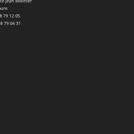
ace Jean Molinier
oure
68 79 12 05
68 79 04 31