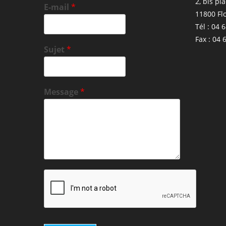
2, bis pl
E-mail
*
11800 Fl
Tél : 04 
Fax : 04 
Sujet
*
Message
*