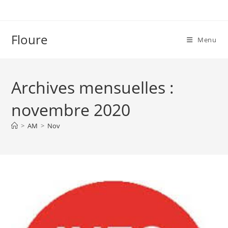
Skip
to
content
Floure
Menu
Archives mensuelles :
novembre 2020
>
AM
>
Nov