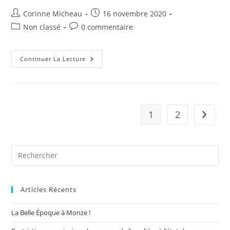
Auteur/autrice
Publication
Corinne Micheau
16 novembre 2020
de
publiée :
Post
Commentaires
Non classé
0 commentaire
la
category:
de
publication :
la
publication :
Restaurant
Continuer La Lecture
Scolaire
1
2
Aller à 
Pre
Es
to
Articles Récents
clo
the
La Belle Époque à Monze !
sea
pan