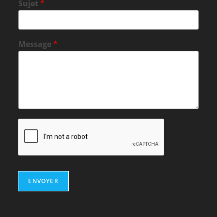
Sujet
*
Message
*
ENVOYER