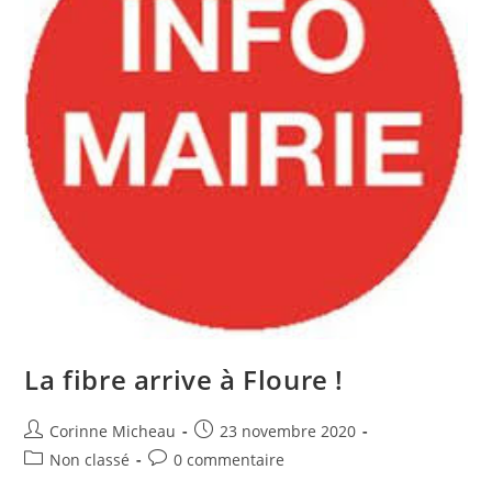
La fibre arrive à Floure !
Auteur/autrice
Publication
Corinne Micheau
23 novembre 2020
de
publiée :
Post
Commentaires
Non classé
0 commentaire
la
category:
de