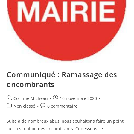
Communiqué : Ramassage des
encombrants
Auteur/autrice
Publication
Corinne Micheau
16 novembre 2020
de
publiée :
Post
Commentaires
Non classé
0 commentaire
la
category:
de
publication :
la
Suite à de nombreux abus, nous souhaitons faire un point
publication :
sur la situation des encombrants. Ci-dessous, le