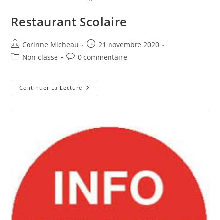
Restaurant Scolaire
Auteur/autrice
Publication
Corinne Micheau
21 novembre 2020
de
publiée :
Post
Commentaires
Non classé
0 commentaire
la
category:
de
publication :
la
publication :
Restaurant
Continuer La Lecture
Scolaire