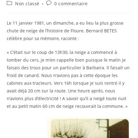
de
publiée :
Post
Commentaires
Non classé
0 commentaire
la
category:
de
publication :
la
publication :
Le 11 janvier 1981, un dimanche, a eu lieu la plus grosse
chute de neige de l’histoire de Floure. Bernard BETES
célèbre pour sa mémoire, raconte :
« C’était sur le coup de 13h30, la neige a commencé à
tomber du cers, je m’en rappelle bien puisque le matin je
faisais des trous pour un particulier à Barbaira. Il faisait un
froid de canard. Nous n’avions pas à cette époque les
cabines aux tracteurs. Vers 16h lorsque je suis rentré il y
avait déjà 20 cm sur la route. Une heure après, nous
n’avions plus d’électricité ! A savoir qu’il a neigé toute nuit
et au petit matin 60 cm de neige recouvrait la commune. »