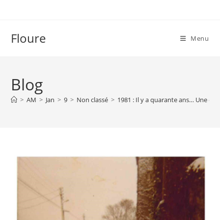
Skip
to
content
Floure
Menu
Blog
>
AM
>
Jan
>
9
>
Non classé
>
1981 : Il y a quarante ans… Une énor