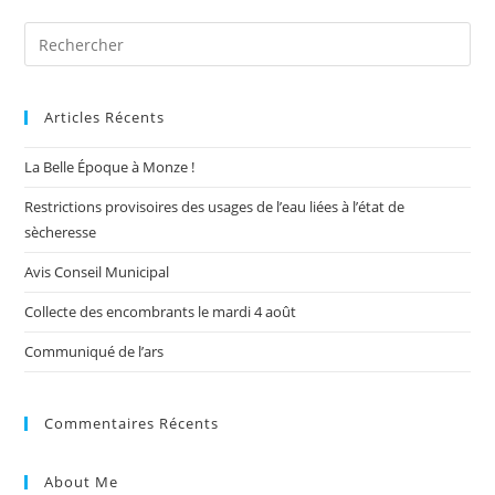
Pre
Es
to
Articles Récents
clo
the
La Belle Époque à Monze !
sea
pan
Restrictions provisoires des usages de l’eau liées à l’état de
sècheresse
Avis Conseil Municipal
Collecte des encombrants le mardi 4 août
Communiqué de l’ars
Commentaires Récents
About Me