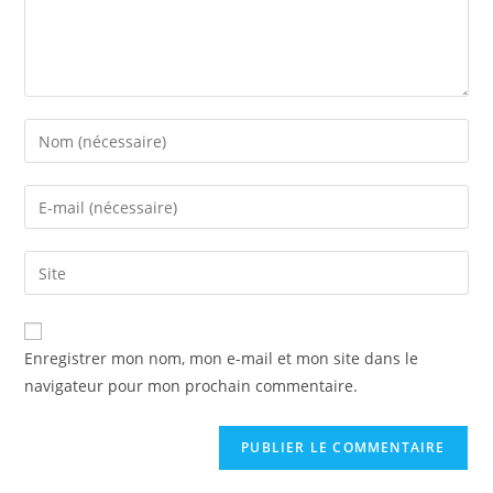
Enter
your
name
Enter
or
your
username
email
Saisir
to
address
l’URL
comment
to
de
comment
votre
Enregistrer mon nom, mon e-mail et mon site dans le
site
navigateur pour mon prochain commentaire.
(facultatif)