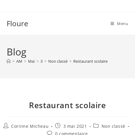
Skip
to
content
Floure
Menu
Blog
>
AM
>
Mai
>
3
>
Non classé
>
Restaurant scolaire
Restaurant scolaire
Auteur/autrice
Publication
Post
Corinne Micheau
3 mai 2021
Non classé
de
publiée :
category:
Commentaires
0 commentaire