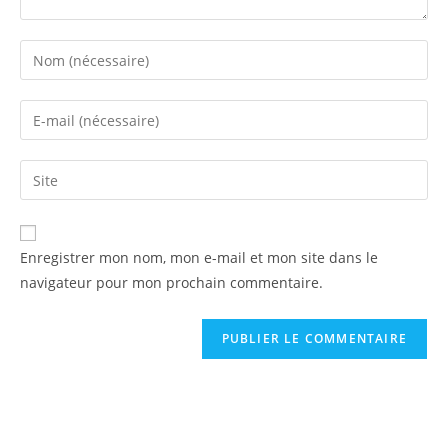
Enter
your
name
Enter
or
your
username
email
Saisir
to
address
l’URL
comment
to
de
comment
votre
Enregistrer mon nom, mon e-mail et mon site dans le
site
navigateur pour mon prochain commentaire.
(facultatif)