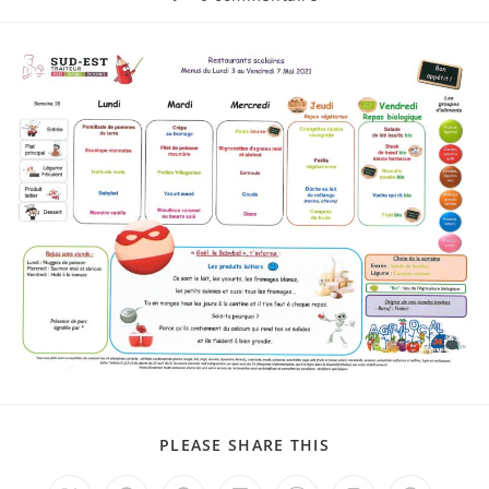
la
de
publication :
la
publication :
PARTAGER
PLEASE SHARE THIS
CE
CONTENU