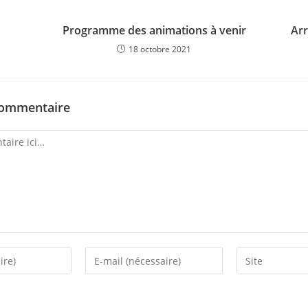
Programme des animations à venir
Arr
18 octobre 2021
commentaire
Enter
Saisir
your
l’URL
email
de
address
votre