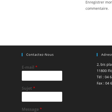
Enregistrer mo
username
commentaire.
to
comment
Contactez-Nous
Adres
2, bis pl
E-mail
*
11800 Fl
Tél : 04 
Fax : 04 
Sujet
*
Message
*