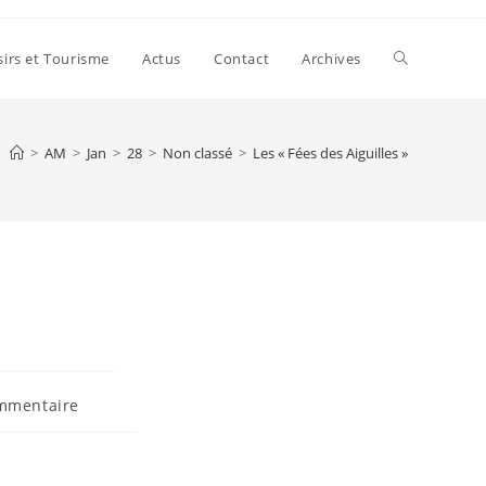
Toggle
sirs et Tourisme
Actus
Contact
Archives
website
>
AM
>
Jan
>
28
>
Non classé
>
Les « Fées des Aiguilles »
search
aires
mmentaire
ion :