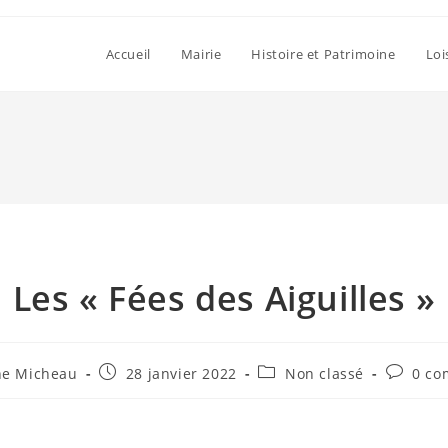
Accueil
Mairie
Histoire et Patrimoine
Loi
Les « Fées des Aiguilles »
trice
Publication
Post
Comment
ne Micheau
28 janvier 2022
Non classé
0 co
publiée :
category:
de
la
n :
publicat