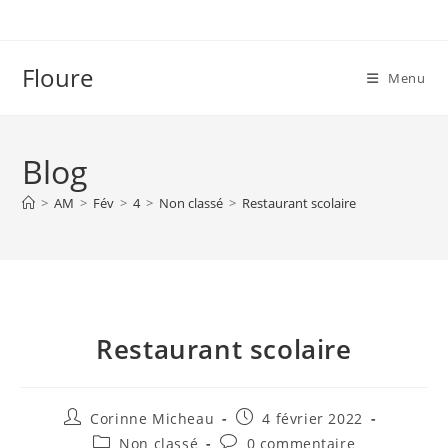
Skip
to
content
Floure
Menu
Blog
>
AM
>
Fév
>
4
>
Non classé
>
Restaurant scolaire
Restaurant scolaire
Auteur/autrice
Publication
Corinne Micheau
4 février 2022
de
publiée :
Post
Commentaires
Non classé
0 commentaire