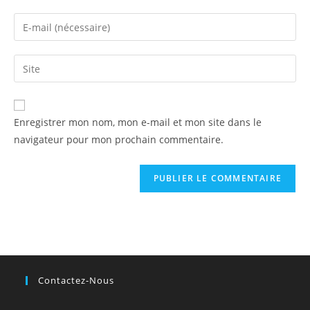
name
Enter
or
your
username
email
Saisir
to
address
l’URL
comment
to
de
comment
votre
Enregistrer mon nom, mon e-mail et mon site dans le
site
navigateur pour mon prochain commentaire.
(facultatif)
Contactez-Nous