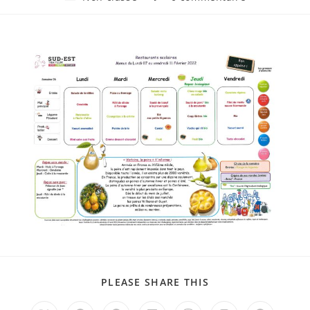
la
category:
de
publication :
la
publication :
PARTAGER
PLEASE SHARE THIS
CE
CONTENU