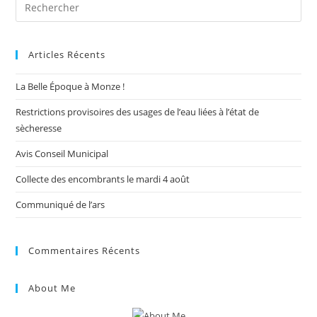
Pre
Es
to
Articles Récents
clo
the
La Belle Époque à Monze !
sea
pan
Restrictions provisoires des usages de l’eau liées à l’état de
sècheresse
Avis Conseil Municipal
Collecte des encombrants le mardi 4 août
Communiqué de l’ars
Commentaires Récents
About Me