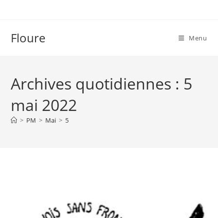
Skip
to
content
Floure
Menu
Archives quotidiennes : 5
mai 2022
>
PM
>
Mai
>
5