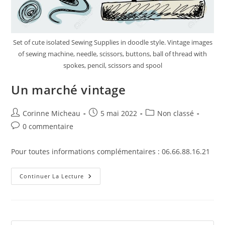
Set of cute isolated Sewing Supplies in doodle style. Vintage images
of sewing machine, needle, scissors, buttons, ball of thread with
spokes, pencil, scissors and spool
Un marché vintage
Auteur/autrice
Publication
Post
Corinne Micheau
5 mai 2022
Non classé
de
publiée :
category:
Commentaires
0 commentaire
la
de
publication :
la
Pour toutes informations complémentaires : 06.66.88.16.21
publication :
Un
Continuer La Lecture
Marché
Vintage