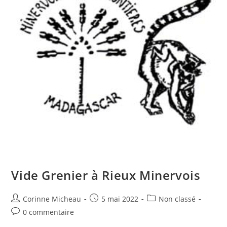
Vide Grenier à Rieux Minervois
Auteur/autrice
Publication
Post
Corinne Micheau
5 mai 2022
Non classé
de
publiée :
category:
Commentaires
0 commentaire
la
de