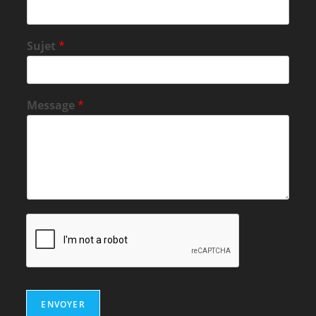
Sujet
*
Message
*
ENVOYER