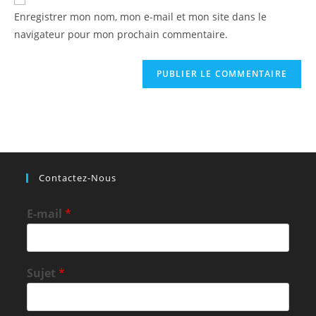
comment
votre
Enregistrer mon nom, mon e-mail et mon site dans le
site
navigateur pour mon prochain commentaire.
(facultatif)
Contactez-Nous
E-mail
*
Sujet
*