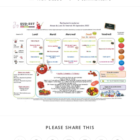
la
category:
de
publication :
la
publication :
PARTAGER
PLEASE SHARE THIS
CE
CONTENU