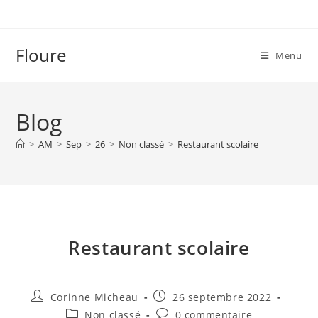
Skip
to
content
Floure
Menu
Blog
>
AM
>
Sep
>
26
>
Non classé
>
Restaurant scolaire
Restaurant scolaire
Auteur/autrice
Publication
Corinne Micheau
26 septembre 2022
de
publiée :
Post
Commentaires
Non classé
0 commentaire