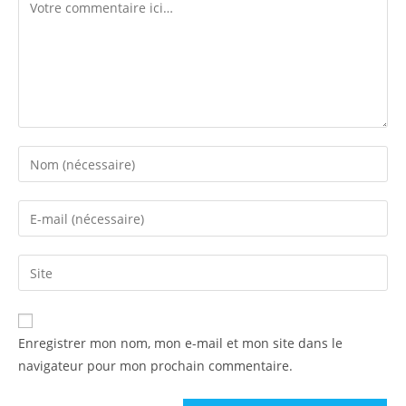
Comment
Enter
your
name
Enter
or
your
username
email
Saisir
to
address
l’URL
comment
to
de
comment
votre
Enregistrer mon nom, mon e-mail et mon site dans le
site
navigateur pour mon prochain commentaire.
(facultatif)