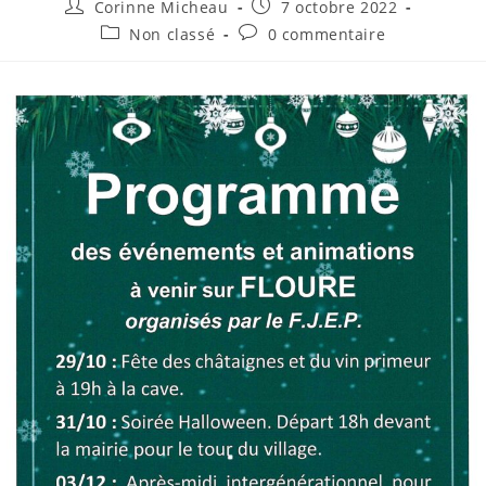
Auteur/autrice
Publication
Corinne Micheau
7 octobre 2022
de
publiée :
Post
Commentaires
Non classé
0 commentaire
la
category:
de
publication :
la
publication :