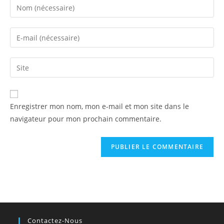
Enter
your
name
Enter
or
your
username
email
Saisir
to
address
l’URL
comment
to
de
comment
votre
Enregistrer mon nom, mon e-mail et mon site dans le
site
navigateur pour mon prochain commentaire.
(facultatif)
Contactez-Nous