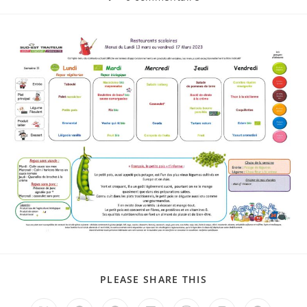
la
de
publication :
la
publication :
PARTAGER
PLEASE SHARE THIS
CE
CONTENU