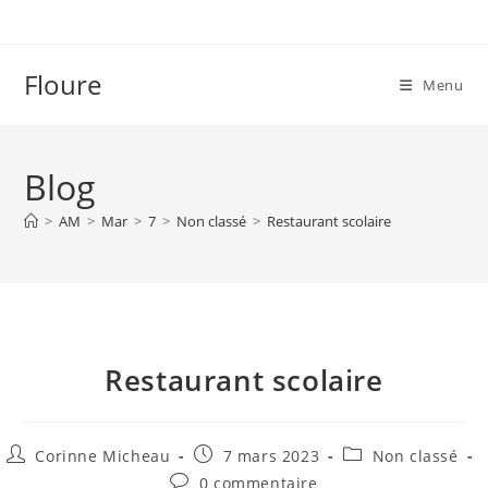
Skip
to
content
Floure
Menu
Blog
>
AM
>
Mar
>
7
>
Non classé
>
Restaurant scolaire
Restaurant scolaire
Auteur/autrice
Publication
Post
Corinne Micheau
7 mars 2023
Non classé
de
publiée :
category:
Commentaires
0 commentaire