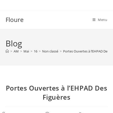
Skip
to
content
Floure
Menu
Blog
>
AM
>
Mai
>
16
>
Non classé
>
Portes Ouvertes à l’EHPAD Des F
Portes Ouvertes à l’EHPAD Des
Figuères