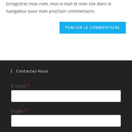
votre
Enregistrer mon nom, mon e-mail et mon site dans le
site
navigateur pour mon prochain commentaire.
(facultatif)
Contactez-Nous
E-mail
*
Sujet
*