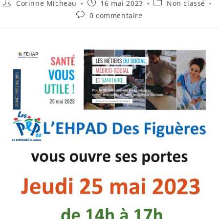
Auteur/autrice
Publication
Post
Corinne Micheau
16 mai 2023
Non classé
de
publiée :
category:
Commentaires
0 commentaire
la
de
publication :
la
publication :