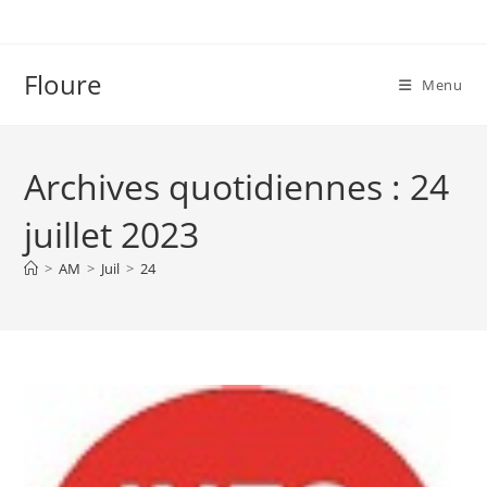
Skip
to
content
Floure
Menu
Archives quotidiennes : 24
juillet 2023
>
AM
>
Juil
>
24