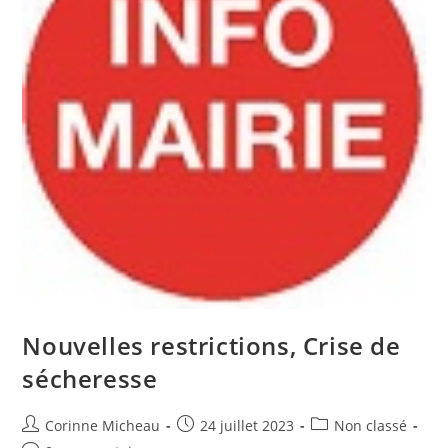
Nouvelles restrictions, Crise de
sécheresse
Auteur/autrice
Publication
Post
Corinne Micheau
24 juillet 2023
Non classé
de
publiée :
category: