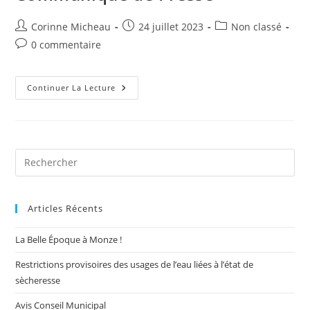
Auteur/autrice
Publication
Post
Corinne Micheau
24 juillet 2023
Non classé
de
publiée :
category:
Commentaires
0 commentaire
la
de
publication :
la
publication :
SécheresseAude2023,
Continuer La Lecture
Communiqué
De
Presse
Pre
Es
to
Articles Récents
clo
the
La Belle Époque à Monze !
sea
pan
Restrictions provisoires des usages de l’eau liées à l’état de
sècheresse
Avis Conseil Municipal