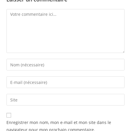
Comment
Enter
your
name
Enter
or
your
username
email
Saisir
to
address
l’URL
comment
to
de
comment
votre
Enregistrer mon nom, mon e-mail et mon site dans le
site
navigateur pour mon prochain commentaire.