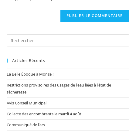
(facultatif)
Pre
Es
to
Articles Récents
clo
the
La Belle Époque à Monze !
sea
pan
Restrictions provisoires des usages de l’eau liées à l’état de
sècheresse
Avis Conseil Municipal
Collecte des encombrants le mardi 4 août
Communiqué de l’ars