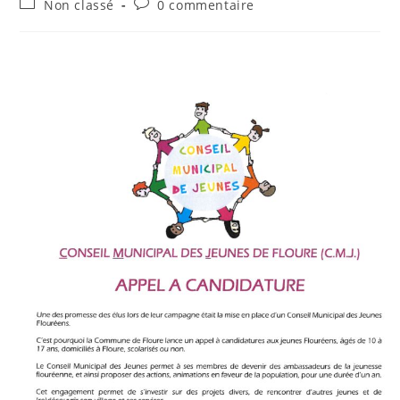
Post
Commentaires
Non classé
0 commentaire
la
category:
de
publication :
la
publication :