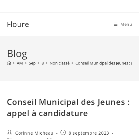
Skip
to
content
Floure
Menu
Blog
>
AM
>
Sep
>
8
>
Non classé
>
Conseil Municipal des Jeunes : app
Conseil Municipal des Jeunes :
appel à candidature
Auteur/autrice
Publication
Corinne Micheau
8 septembre 2023
de
publiée :