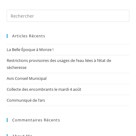
Pre
Es
to
Articles Récents
clo
the
La Belle Époque à Monze !
sea
pan
Restrictions provisoires des usages de l’eau liées à l’état de
sècheresse
Avis Conseil Municipal
Collecte des encombrants le mardi 4 août
Communiqué de l’ars
Commentaires Récents