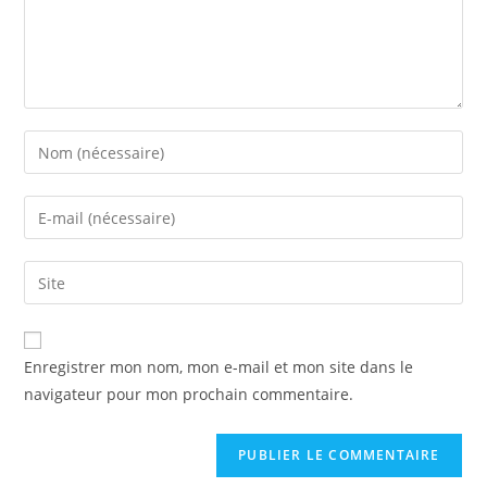
Enter
your
name
Enter
or
your
username
email
Saisir
to
address
l’URL
comment
to
de
comment
votre
Enregistrer mon nom, mon e-mail et mon site dans le
site
navigateur pour mon prochain commentaire.
(facultatif)