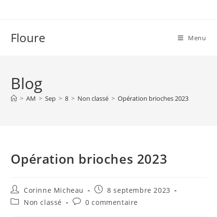
Skip
to
content
Floure
Menu
Blog
>
AM
>
Sep
>
8
>
Non classé
>
Opération brioches 2023
Opération brioches 2023
Auteur/autrice
Publication
Corinne Micheau
8 septembre 2023
de
publiée :
Post
Commentaires
Non classé
0 commentaire
la
category:
de
publication :