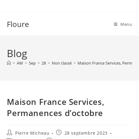
Skip
to
content
Floure
Menu
Blog
>
AM
>
Sep
>
28
>
Non classé
>
Maison France Services, Permane
Maison France Services,
Permanences d’octobre
Auteur/autrice
Publication
Pierre Micheau
28 septembre 2023
de
publiée :