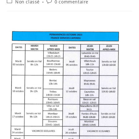
Post
Commentaires
Non classé
0 commentaire
la
category:
de
publication :
la
publication :