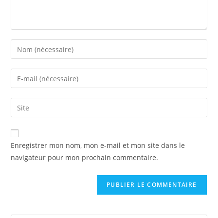
Enter
your
name
Enter
or
your
username
email
Saisir
to
address
l’URL
comment
to
de
comment
votre
Enregistrer mon nom, mon e-mail et mon site dans le
site
navigateur pour mon prochain commentaire.
(facultatif)