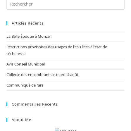
Pre
Es
to
Articles Récents
clo
the
La Belle Époque à Monze !
sea
pan
Restrictions provisoires des usages de l’eau liées à l’état de
sècheresse
Avis Conseil Municipal
Collecte des encombrants le mardi 4 août
Communiqué de l’ars
Commentaires Récents
About Me