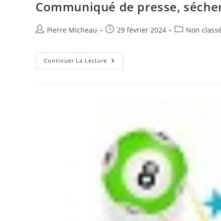
Communiqué de presse, sécher
Auteur/autrice
Publication
Post
Pierre Micheau
29 février 2024
Non class
de
publiée :
category:
la
publication :
Communiqué
Continuer La Lecture
De
Presse,
Sécheresse
Dans
L’Aude