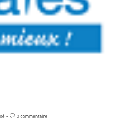
Commentaires
ssé
0 commentaire
de
la
publication :