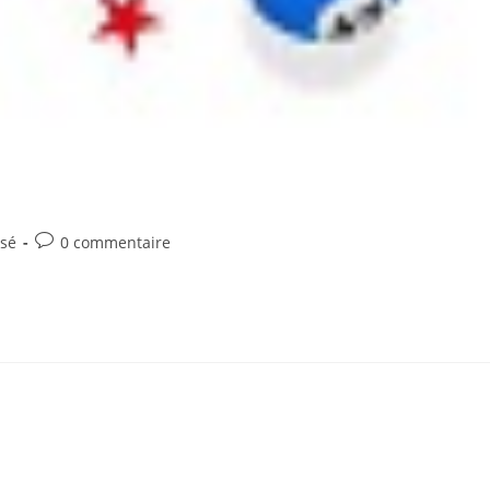
Commentaires
ssé
0 commentaire
de
la
publication :