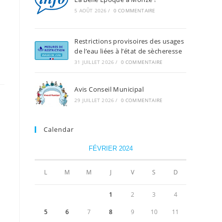
5 AOÛT 2026
/
0 COMMENTAIRE
Restrictions provisoires des usages
de l’eau liées à l’état de sècheresse
31 JUILLET 2026
/
0 COMMENTAIRE
Avis Conseil Municipal
29 JUILLET 2026
/
0 COMMENTAIRE
Calendar
FÉVRIER 2024
L
M
M
J
V
S
D
1
2
3
4
5
6
7
8
9
10
11