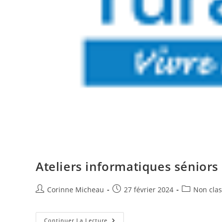
Ateliers informatiques séniors
Auteur/autrice
Publication
Post
Corinne Micheau
27 février 2024
Non cla
de
publiée :
category:
la
publication :
Ateliers
Continuer La Lecture