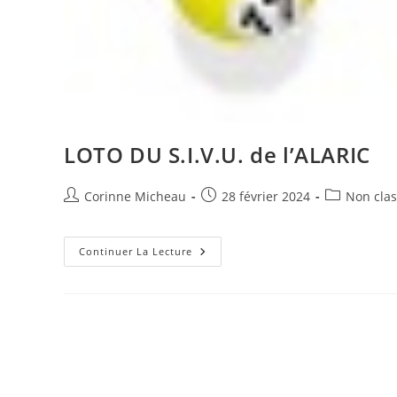
LOTO DU S.I.V.U. de l’ALARIC
Auteur/autrice
Publication
Post
Corinne Micheau
28 février 2024
Non cla
de
publiée :
category:
la
publication :
LOTO
Continuer La Lecture
DU
S.I.V.U.
De
L’ALARIC