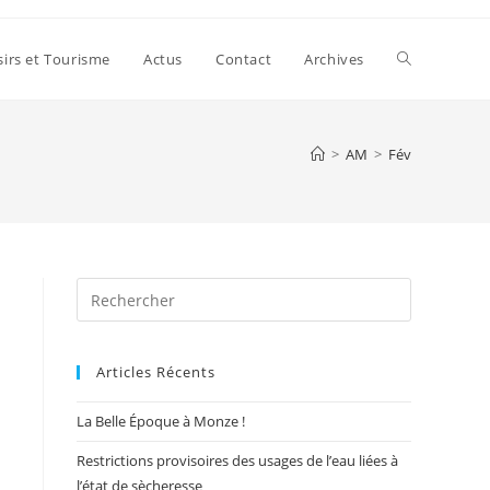
Toggle
sirs et Tourisme
Actus
Contact
Archives
website
>
AM
>
Fév
search
Press
Escape
to
Articles Récents
close
the
La Belle Époque à Monze !
search
panel.
Restrictions provisoires des usages de l’eau liées à
l’état de sècheresse