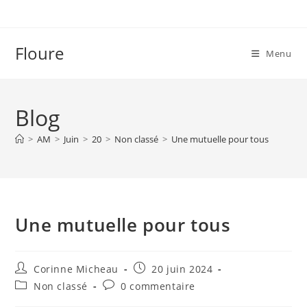
Skip
to
content
Floure
Menu
Blog
>
AM
>
Juin
>
20
>
Non classé
>
Une mutuelle pour tous
Une mutuelle pour tous
Auteur/autrice
Publication
Corinne Micheau
20 juin 2024
de
publiée :
Post
Commentaires
Non classé
0 commentaire
la
category:
de
publication :