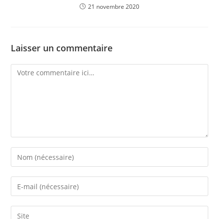
21 novembre 2020
Laisser un commentaire
Comment
Enter
your
name
Enter
or
your
username
email
Saisir
to
address