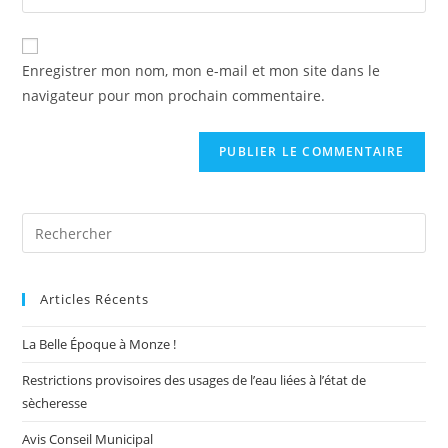
l’URL
comment
to
de
comment
votre
Enregistrer mon nom, mon e-mail et mon site dans le
site
navigateur pour mon prochain commentaire.
(facultatif)
Pre
Es
to
Articles Récents
clo
the
La Belle Époque à Monze !
sea
pan
Restrictions provisoires des usages de l’eau liées à l’état de
sècheresse
Avis Conseil Municipal