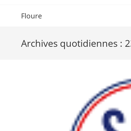
Skip
to
Floure
content
Archives quotidiennes : 