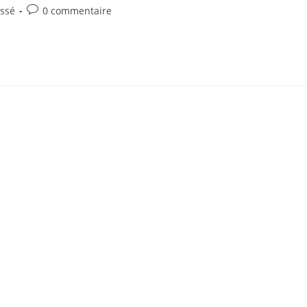
Commentaires
assé
0 commentaire
de
la
publication :