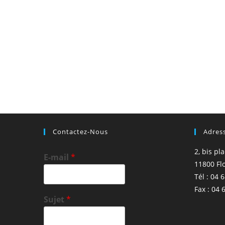
Contactez-Nous
Adres
2, bis pl
E-mail
*
11800 Fl
Tél : 04 
Fax : 04 
Sujet
*