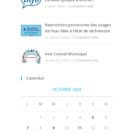
5 AOÛT 2026
/
0 COMMENTAIRE
Restrictions provisoires des usages
de l’eau liées à l’état de sècheresse
31 JUILLET 2026
/
0 COMMENTAIRE
Avis Conseil Municipal
29 JUILLET 2026
/
0 COMMENTAIRE
Calendar
OCTOBRE 2024
L
M
M
J
V
S
D
1
2
3
4
5
6
7
8
9
10
11
12
13