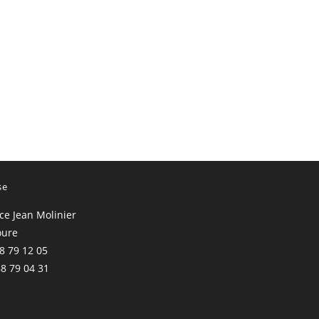
se
ace Jean Molinier
oure
68 79 12 05
68 79 04 31