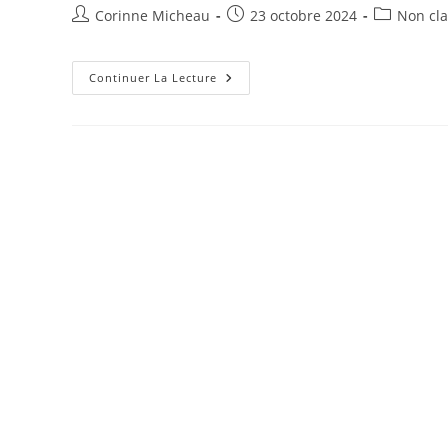
Auteur/autrice
Publication
Post
Corinne Micheau
23 octobre 2024
Non cl
de
publiée :
category:
la
publication :
Chasseur,
Continuer La Lecture
Tireur
Sportif
Ou
Détenteur
D’armes
Héritées,
Créer
Votre
Compte
SIA