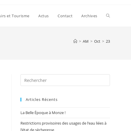
Toggle
sirs et Tourisme
Actus
Contact
Archives
website
>
AM
>
Oct
>
23
search
Press
Escape
to
Articles Récents
close
the
La Belle Époque à Monze !
search
panel.
Restrictions provisoires des usages de l’eau liées à
l’état de sècheresse