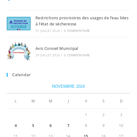
Restrictions provisoires des usages de l’eau liées
à l’état de sècheresse
31 JUILLET 2026
/
0 COMMENTAIRE
Avis Conseil Municipal
29 JUILLET 2026
/
0 COMMENTAIRE
Calendar
NOVEMBRE 2024
L
M
M
J
V
S
D
1
2
3
4
5
6
7
8
9
10
11
12
13
14
15
16
17