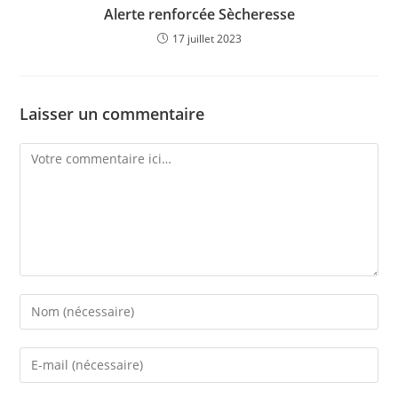
Alerte renforcée Sècheresse
17 juillet 2023
Laisser un commentaire
Comment
Enter
your
name
Enter
or
your
username