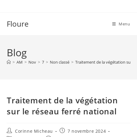
Skip
to
content
Floure
Menu
Blog
>
AM
>
Nov
>
7
>
Non classé
>
Traitement de la végétation sur le
Traitement de la végétation
sur le réseau ferré national
Auteur/autrice
Publication
Corinne Micheau
7 novembre 2024
de
publiée :