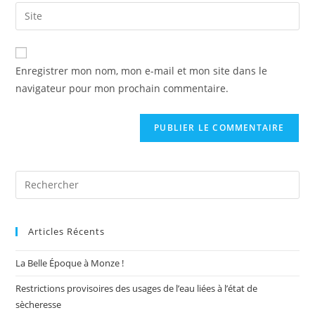
email
Saisir
to
address
l’URL
comment
to
de
comment
votre
Enregistrer mon nom, mon e-mail et mon site dans le
site
navigateur pour mon prochain commentaire.
(facultatif)
Pre
Es
to
Articles Récents
clo
the
La Belle Époque à Monze !
sea
pan
Restrictions provisoires des usages de l’eau liées à l’état de
sècheresse