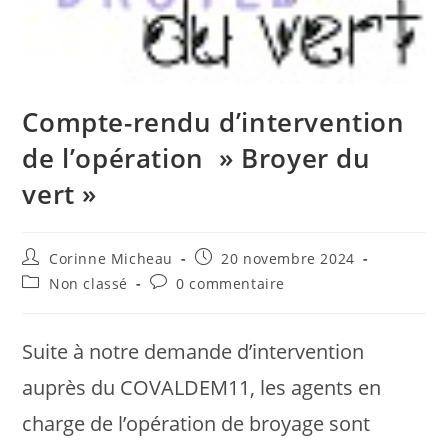
Compte-rendu d’intervention
de l’opération » Broyer du
vert »
Auteur/autrice
Publication
Corinne Micheau
20 novembre 2024
de
publiée :
Post
Commentaires
Non classé
0 commentaire
la
category:
de
publication :
la
publication :
Suite à notre demande d’intervention
auprès du COVALDEM11, les agents en
charge de l’opération de broyage sont