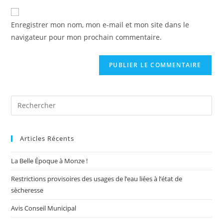
to
de
comment
votre
Enregistrer mon nom, mon e-mail et mon site dans le
site
navigateur pour mon prochain commentaire.
(facultatif)
Pre
Es
to
Articles Récents
clo
the
La Belle Époque à Monze !
sea
pan
Restrictions provisoires des usages de l’eau liées à l’état de
sècheresse
Avis Conseil Municipal