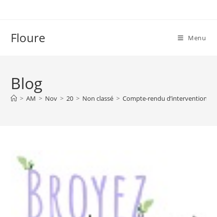
Skip
to
content
Floure
Menu
Blog
>
AM
>
Nov
>
20
>
Non classé
>
Compte-rendu d’intervention de l