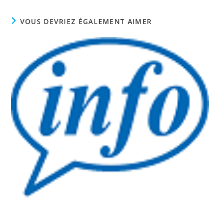
fenêtre
fenêtre
fenêtre
VOUS DEVRIEZ ÉGALEMENT AIMER