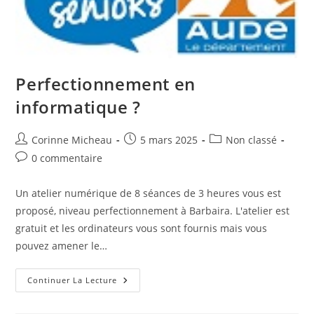
Perfectionnement en
informatique ?
Auteur/autrice
Publication
Post
Corinne Micheau
5 mars 2025
Non classé
de
publiée :
category:
Commentaires
0 commentaire
la
de
publication :
la
Un atelier numérique de 8 séances de 3 heures vous est
publication :
proposé, niveau perfectionnement à Barbaira. L'atelier est
gratuit et les ordinateurs vous sont fournis mais vous
pouvez amener le…
Perfectionnement
Continuer La Lecture
En
Informatique
?