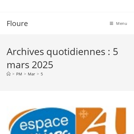
Skip
to
content
Floure
Menu
Archives quotidiennes : 5
mars 2025
>
PM
>
Mar
>
5