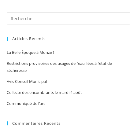
Pre
Es
to
Articles Récents
clo
the
La Belle Époque à Monze !
sea
pan
Restrictions provisoires des usages de l’eau liées à l’état de
sècheresse
Avis Conseil Municipal
Collecte des encombrants le mardi 4 août
Communiqué de l’ars
Commentaires Récents