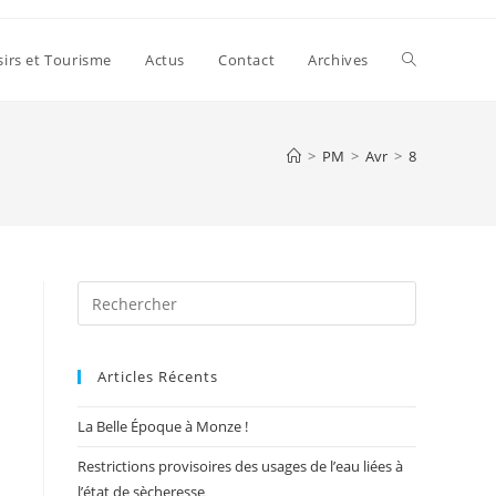
Toggle
sirs et Tourisme
Actus
Contact
Archives
website
>
PM
>
Avr
>
8
search
Press
Escape
to
Articles Récents
close
the
La Belle Époque à Monze !
search
panel.
Restrictions provisoires des usages de l’eau liées à
l’état de sècheresse