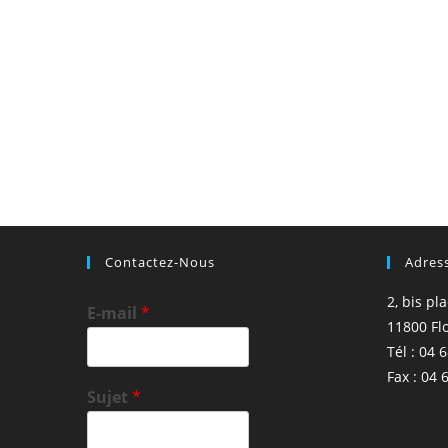
Contactez-Nous
Adres
2, bis pl
E-mail
*
11800 Fl
Tél : 04 
Fax : 04 
Sujet
*