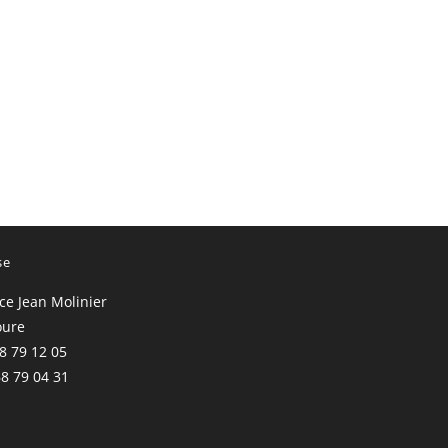
se
ace Jean Molinier
oure
68 79 12 05
68 79 04 31