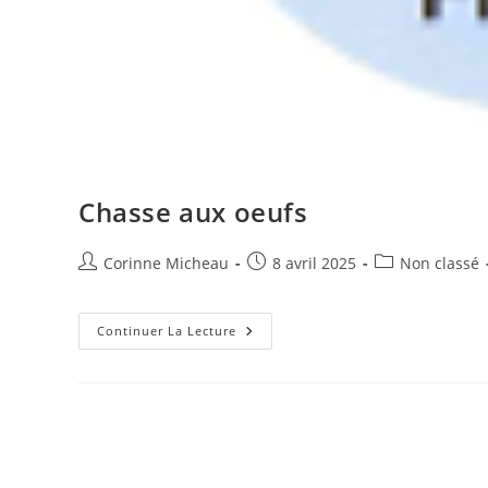
Chasse aux oeufs
Auteur/autrice
Publication
Post
Corinne Micheau
8 avril 2025
Non classé
de
publiée :
category:
la
publication :
Chasse
Continuer La Lecture
Aux
Oeufs