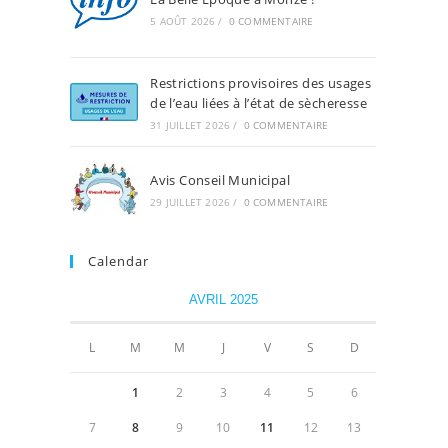
5 AOÛT 2026
/
0 COMMENTAIRE
Restrictions provisoires des usages
de l’eau liées à l’état de sècheresse
31 JUILLET 2026
/
0 COMMENTAIRE
Avis Conseil Municipal
29 JUILLET 2026
/
0 COMMENTAIRE
Calendar
AVRIL 2025
L
M
M
J
V
S
D
1
2
3
4
5
6
7
8
9
10
11
12
13