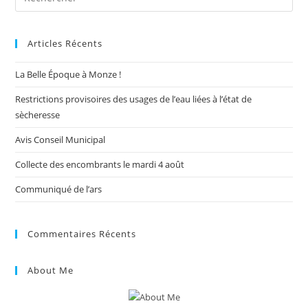
Es
to
Articles Récents
clo
the
La Belle Époque à Monze !
sea
pan
Restrictions provisoires des usages de l’eau liées à l’état de
sècheresse
Avis Conseil Municipal
Collecte des encombrants le mardi 4 août
Communiqué de l’ars
Commentaires Récents
About Me