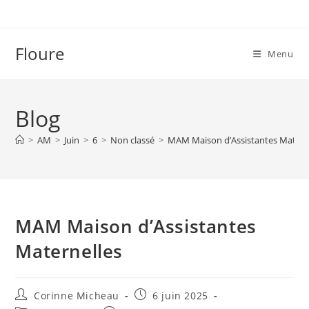
Skip
to
content
Floure
Menu
Blog
>
AM
>
Juin
>
6
>
Non classé
>
MAM Maison d’Assistantes Matern
MAM Maison d’Assistantes
Maternelles
Auteur/autrice
Publication
Corinne Micheau
6 juin 2025
de
publiée :