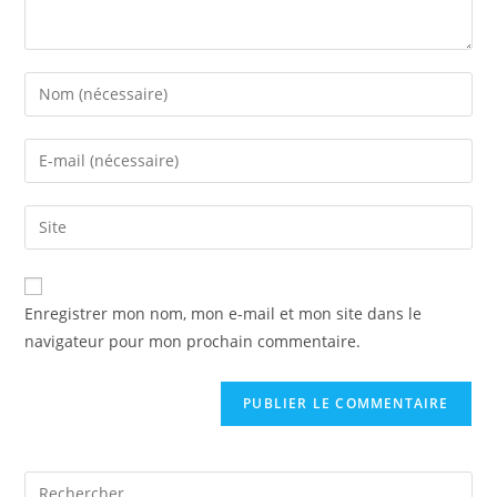
Enter
your
name
Enter
or
your
username
email
Saisir
to
address
l’URL
comment
to
de
comment
votre
Enregistrer mon nom, mon e-mail et mon site dans le
site
navigateur pour mon prochain commentaire.
(facultatif)
Pre