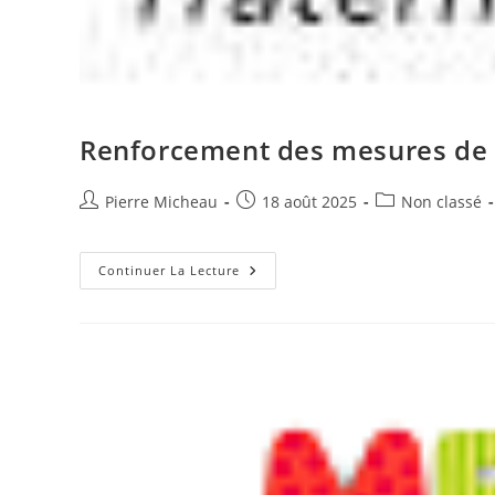
Renforcement des mesures de p
Auteur/autrice
Publication
Post
Pierre Micheau
18 août 2025
Non classé
de
publiée :
category:
la
publication :
Renforcement
Continuer La Lecture
Des
Mesures
De
Prévention
Sur
Les
Massifs
Forestiers