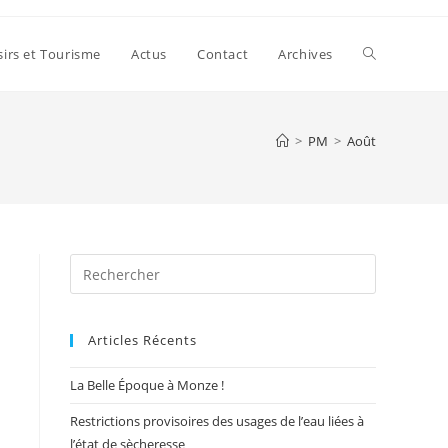
Toggle
sirs et Tourisme
Actus
Contact
Archives
website
>
PM
>
Août
search
Press
Escape
to
Articles Récents
close
the
La Belle Époque à Monze !
search
panel.
Restrictions provisoires des usages de l’eau liées à
l’état de sècheresse