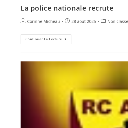
La police nationale recrute
Auteur/autrice
Publication
Post
Corinne Micheau
28 août 2025
Non class
de
publiée :
category:
la
publication :
La
Continuer La Lecture
Police
Nationale
Recrute