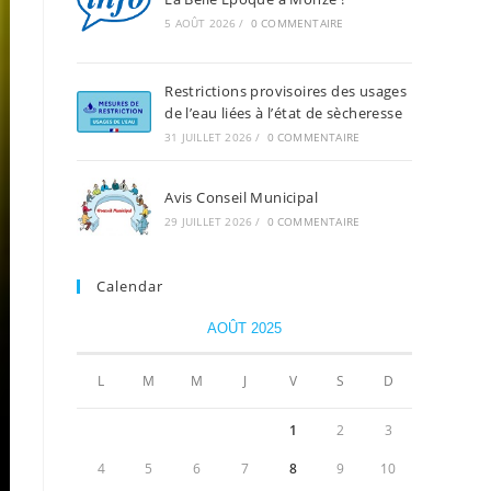
5 AOÛT 2026
/
0 COMMENTAIRE
Restrictions provisoires des usages
de l’eau liées à l’état de sècheresse
31 JUILLET 2026
/
0 COMMENTAIRE
Avis Conseil Municipal
29 JUILLET 2026
/
0 COMMENTAIRE
Calendar
AOÛT 2025
L
M
M
J
V
S
D
1
2
3
4
5
6
7
8
9
10