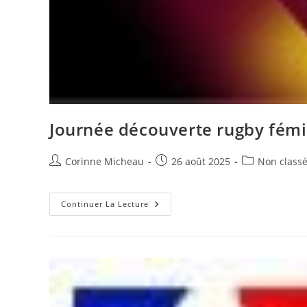
Journée découverte rugby fémi
Auteur/autrice
Publication
Post
Corinne Micheau
26 août 2025
Non class
de
publiée :
category:
la
publication :
Journée
Continuer La Lecture
Découverte
Rugby
Féminin