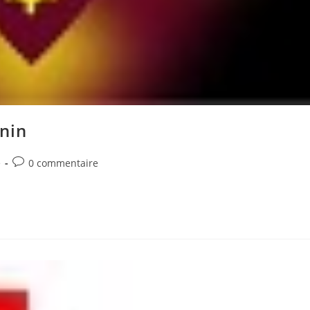
nin
Commentaires
é
0 commentaire
de
la
publication :