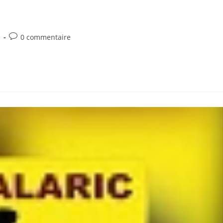
Commentaires
é
0 commentaire
de
la
publication :