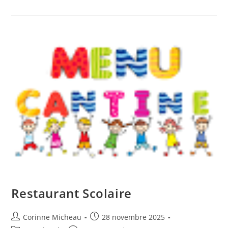
:
Menu
De
Noël
Restaurant Scolaire
Auteur/autrice
Publication
Corinne Micheau
28 novembre 2025
de
publiée :