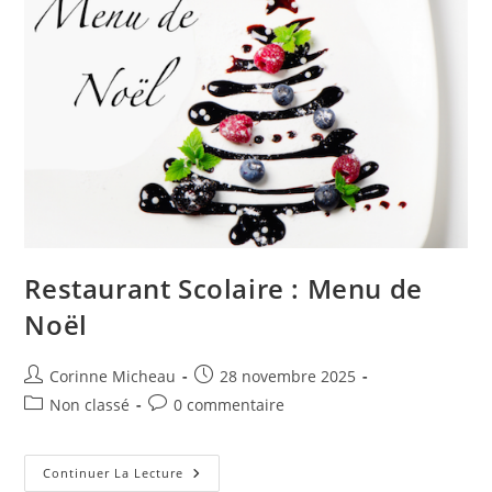
Restaurant Scolaire : Menu de
Noël
Auteur/autrice
Publication
Corinne Micheau
28 novembre 2025
de
publiée :
Post
Commentaires
Non classé
0 commentaire
la
category:
de
publication :
la
publication :
Restaurant
Continuer La Lecture
Scolaire