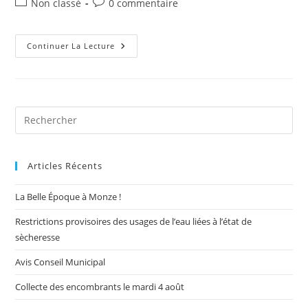
Post
Commentaires
Non classé
0 commentaire
la
category:
de
publication :
la
publication :
Restaurant
Continuer La Lecture
Scolaire
Pre
Es
to
Articles Récents
clo
the
La Belle Époque à Monze !
sea
pan
Restrictions provisoires des usages de l’eau liées à l’état de
sècheresse
Avis Conseil Municipal
Collecte des encombrants le mardi 4 août