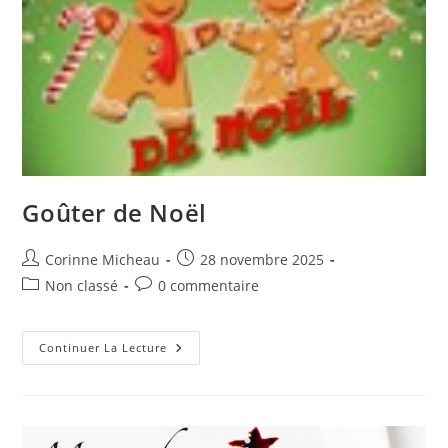
Goûter de Noël
Auteur/autrice
Publication
Corinne Micheau
28 novembre 2025
de
publiée :
Post
Commentaires
Non classé
0 commentaire
la
category:
de
publication :
la
publication :
Goûter
Continuer La Lecture
De
Noël