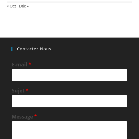
« Oct
Déc »
Contactez-Nous
E-mail
*
Sujet
*
Message
*