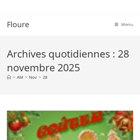
Skip
to
content
Floure
Menu
Archives quotidiennes : 28
novembre 2025
>
AM
>
Nov
>
28