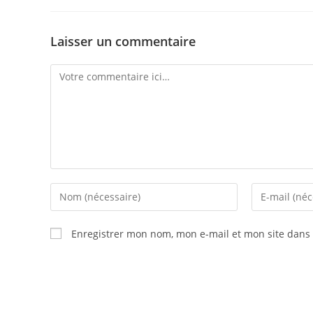
Laisser un commentaire
Comment
Enter
Enter
your
your
name
email
Enregistrer mon nom, mon e-mail et mon site dans
or
address
username
to
to
comment
comment