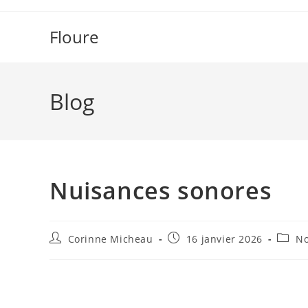
Skip
to
Floure
content
Blog
Nuisances sonores
Auteur/autrice
Publication
Post
Corinne Micheau
16 janvier 2026
No
de
publiée :
catego
la
publication :