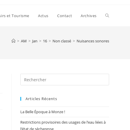
Toggle
sirs et Tourisme
Actus
Contact
Archives
website
>
AM
>
Jan
>
16
>
Non classé
>
Nuisances sonores
search
Press
Escape
to
Articles Récents
close
the
La Belle Époque à Monze !
search
panel.
Restrictions provisoires des usages de l’eau liées à
l’état de sècheresse