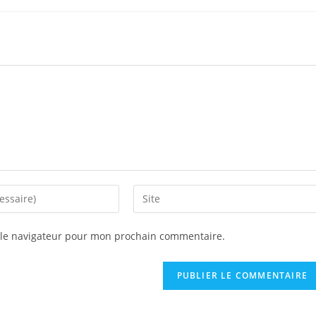
Saisir
l’URL
de
 le navigateur pour mon prochain commentaire.
votre
site
(facultatif)