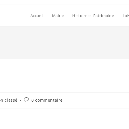
Accueil
Mairie
Histoire et Patrimoine
Loi
Commentaires
n classé
0 commentaire
ry:
de
la
publication :