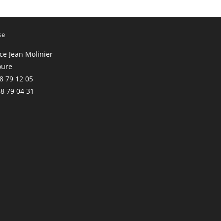
se
ace Jean Molinier
oure
68 79 12 05
68 79 04 31