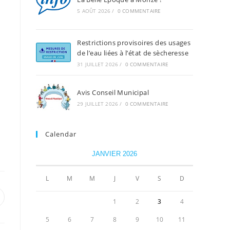
5 AOÛT 2026
/
0 COMMENTAIRE
Restrictions provisoires des usages
de l’eau liées à l’état de sècheresse
31 JUILLET 2026
/
0 COMMENTAIRE
Avis Conseil Municipal
29 JUILLET 2026
/
0 COMMENTAIRE
Calendar
JANVIER 2026
L
M
M
J
V
S
D
uvrir
1
2
3
4
ans
ne
5
6
7
8
9
10
11
utre
enêtre