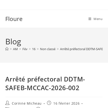
Skip
to
content
Floure
Menu
Blog
>
AM
>
Fév
>
16
>
Non classé
>
Arrêté préfectoral DDTM-SAFEB-
Arrêté préfectoral DDTM-
SAFEB-MCCAC-2026-002
Auteur/autrice
Publication
Corinne Micheau
16 février 2026
de
publiée :