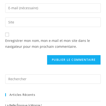
name
Enter
or
your
username
email
Saisir
to
address
l’URL
comment
to
de
comment
votre
Enregistrer mon nom, mon e-mail et mon site dans le
site
navigateur pour mon prochain commentaire.
(facultatif)
Pre
Es
to
Articles Récents
clo
the
La Belle Époque à Monze !