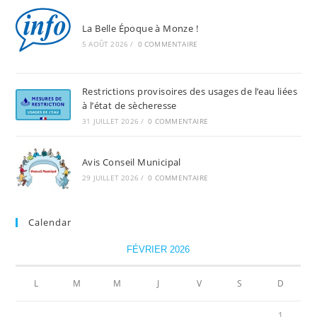
La Belle Époque à Monze !
5 AOÛT 2026
/
0 COMMENTAIRE
Restrictions provisoires des usages de l’eau liées
à l’état de sècheresse
31 JUILLET 2026
/
0 COMMENTAIRE
Avis Conseil Municipal
29 JUILLET 2026
/
0 COMMENTAIRE
Calendar
FÉVRIER 2026
L
M
M
J
V
S
D
1