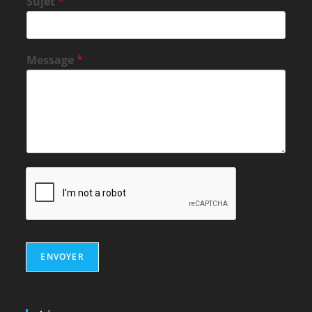
Sujet
*
Message
*
ENVOYER