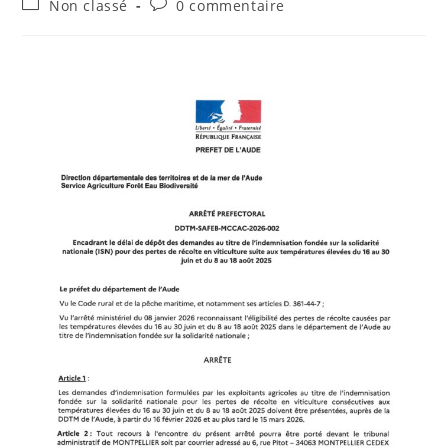
Post
Commentaires
Non classé
0 commentaire
la
category:
de
publication :
la
publication :