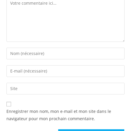
Comment
Enter
your
name
Enter
or
your
username
email
Saisir
to
address
l’URL
comment
to
de
comment
votre
Enregistrer mon nom, mon e-mail et mon site dans le
site
navigateur pour mon prochain commentaire.
(facultatif)