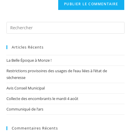
Pre
Es
to
Articles Récents
clo
the
La Belle Époque à Monze !
sea
pan
Restrictions provisoires des usages de l’eau liées à l’état de
sècheresse
Avis Conseil Municipal
Collecte des encombrants le mardi 4 août
Communiqué de l’ars
Commentaires Récents