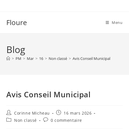
Skip
to
content
Floure
Menu
Blog
>
PM
>
Mar
>
16
>
Non classé
>
Avis Conseil Municipal
Avis Conseil Municipal
Auteur/autrice
Publication
Corinne Micheau
16 mars 2026
de
publiée :
Post
Commentaires
Non classé
0 commentaire
la
category:
de
publication :