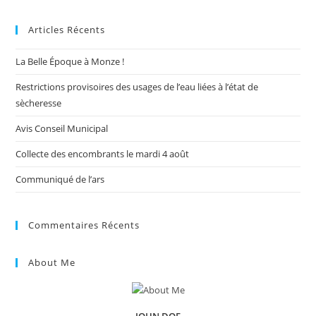
to
Articles Récents
clo
the
La Belle Époque à Monze !
sea
pan
Restrictions provisoires des usages de l’eau liées à l’état de
sècheresse
Avis Conseil Municipal
Collecte des encombrants le mardi 4 août
Communiqué de l’ars
Commentaires Récents
About Me