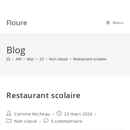
Skip
to
content
Floure
Menu
Blog
>
AM
>
Mar
>
23
>
Non classé
>
Restaurant scolaire
Restaurant scolaire
Auteur/autrice
Publication
Corinne Micheau
23 mars 2026
de
publiée :
Post
Commentaires
Non classé
0 commentaire
la
category:
de
publication :