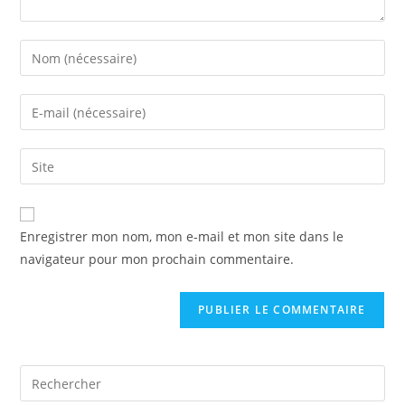
Enter
your
name
Enter
or
your
username
email
Saisir
to
address
l’URL
comment
to
de
comment
votre
Enregistrer mon nom, mon e-mail et mon site dans le
site
navigateur pour mon prochain commentaire.
(facultatif)
Pre
Es