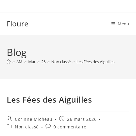
Skip
to
content
Floure
Menu
Blog
>
AM
>
Mar
>
26
>
Non classé
>
Les Fées des Aiguilles
Les Fées des Aiguilles
Auteur/autrice
Publication
Corinne Micheau
26 mars 2026
de
publiée :
Post
Commentaires
Non classé
0 commentaire
la
category:
de
publication :