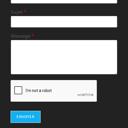
Sujet
*
Message
*
ENVOYER