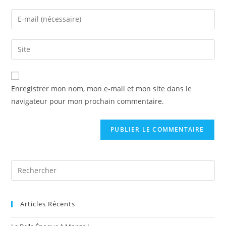
name
Enter
or
your
username
email
Saisir
to
address
l’URL
comment
to
de
comment
votre
Enregistrer mon nom, mon e-mail et mon site dans le
site
navigateur pour mon prochain commentaire.
(facultatif)
Pre
Es
to
Articles Récents
clo
the