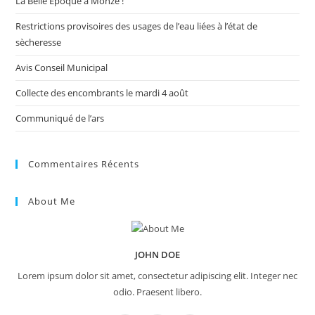
La Belle Époque à Monze !
sea
pan
Restrictions provisoires des usages de l’eau liées à l’état de
sècheresse
Avis Conseil Municipal
Collecte des encombrants le mardi 4 août
Communiqué de l’ars
Commentaires Récents
About Me
JOHN DOE
Lorem ipsum dolor sit amet, consectetur adipiscing elit. Integer nec
odio. Praesent libero.