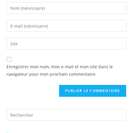
Enter
your
name
Enter
or
your
username
email
Saisir
to
address
l’URL
comment
to
de
comment
votre
Enregistrer mon nom, mon e-mail et mon site dans le
site
navigateur pour mon prochain commentaire.
(facultatif)
Pre
Es
to