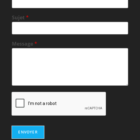
Sujet
*
Message
*
ENVOYER