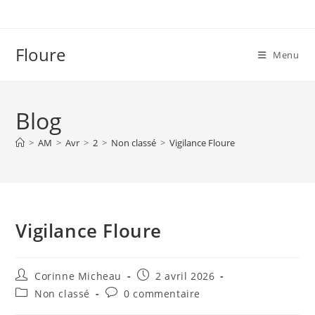
Skip
to
content
Floure
Menu
Blog
>
AM
>
Avr
>
2
>
Non classé
>
Vigilance Floure
Vigilance Floure
Auteur/autrice
Publication
Corinne Micheau
2 avril 2026
de
publiée :
Post
Commentaires
Non classé
0 commentaire
la
category:
de
publication :