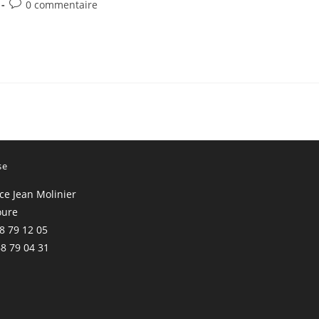
Commentaires
0 commentaire
de
la
publication :
se
ace Jean Molinier
oure
68 79 12 05
68 79 04 31