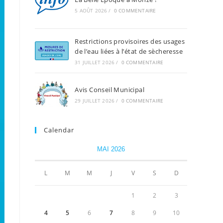
5 AOÛT 2026
/
0 COMMENTAIRE
Restrictions provisoires des usages
de l’eau liées à l’état de sècheresse
31 JUILLET 2026
/
0 COMMENTAIRE
Avis Conseil Municipal
29 JUILLET 2026
/
0 COMMENTAIRE
Calendar
MAI 2026
L
M
M
J
V
S
D
1
2
3
4
5
6
7
8
9
10