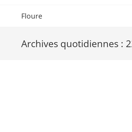
Skip
to
Floure
content
Archives quotidiennes : 