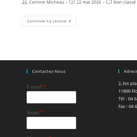
Auteur/autrice
Publication
Post
Corinne Micheau
22 mai 2026
Non classé
de
publiée :
category:
la
publication :
Forum
Continuer La Lecture
« Construisons
Aujourd’hui
L’Aude
De
Demain »
Contactez-Nous
Adres
2, bis pl
E-mail
*
11800 Fl
Tél : 04 
Fax : 04 
Sujet
*