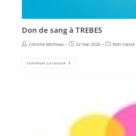
Don de sang à TREBES
Auteur/autrice
Publication
Post
Corinne Micheau
22 mai 2026
Non classé
de
publiée :
category:
la
publication :
Don
Continuer La Lecture
De
Sang
À
TREBES