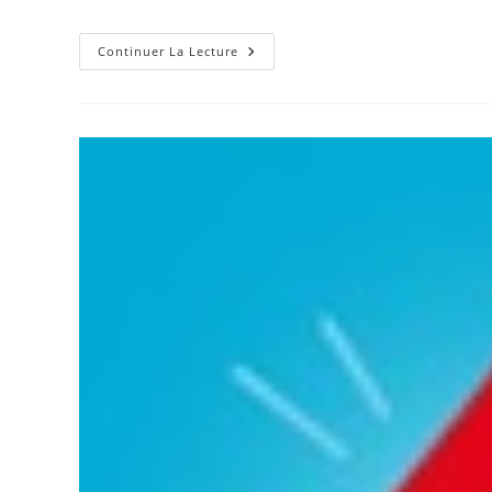
de
publiée :
category:
la
publication :
Concours
Continuer La Lecture
De
Pétanque
À
Floure