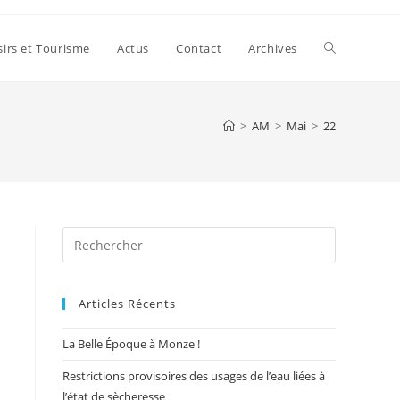
Toggle
sirs et Tourisme
Actus
Contact
Archives
website
>
AM
>
Mai
>
22
search
Press
Escape
to
Articles Récents
close
the
La Belle Époque à Monze !
search
panel.
Restrictions provisoires des usages de l’eau liées à
l’état de sècheresse