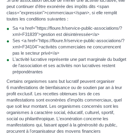
Si une association décide de mener une activité lucrative, elle
peut continuer d'être exonérée des impôts dits <span
class="expression">commerciaux</span>, si elle remplit
toutes les conditions suivantes :
Sa <a href="https://floure.fr/service-public-associations/?
xml=F31839">gestion est désintéressée</a>
Ses <a href="https://floure.fr/service-public-associations/?
xml=F34104">activités commerciales ne concurrencent
pas le secteur privé</a>
L'activité lucrative représente une part marginale du budget
de l'association et ses activités non lucratives restent
prépondérantes
Certains organismes sans but lucratif peuvent organiser
6 manifestations de bienfaisance ou de soutien par an à leur
profit exclusif. Les recettes obtenues lors de ces
manifestations sont exonérées d'impôts commerciaux, quel
que soit leur montant. Les organismes concernés sont les
organismes à caractère social, éducatif, culturel, sportif,
social ou philanthropique. L'exonération concerne les
manifestations qui, faisant appel à la générosité du public,
procurent à l'organisateur des moyens financiers