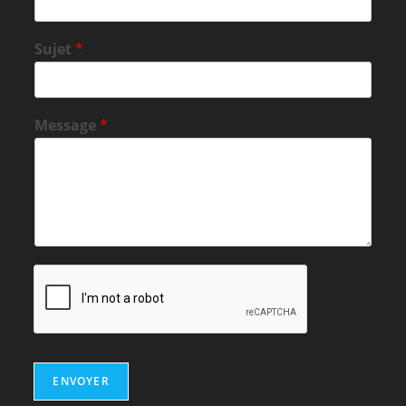
Sujet
*
Message
*
ENVOYER