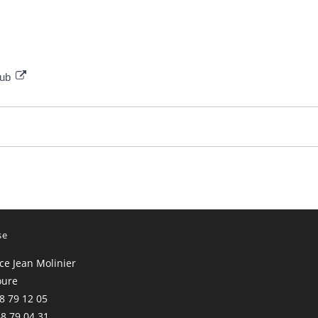
lub
se
ace Jean Molinier
oure
68 79 12 05
68 79 04 31