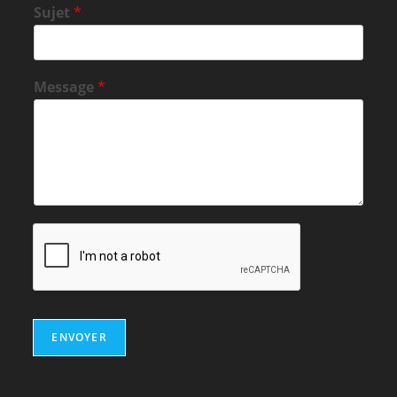
Sujet
*
Message
*
ENVOYER