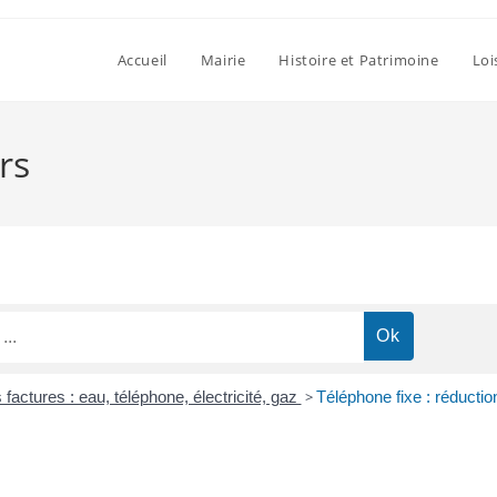
Accueil
Mairie
Histoire et Patrimoine
Loi
rs
factures : eau, téléphone, électricité, gaz
>
Téléphone fixe : réductio