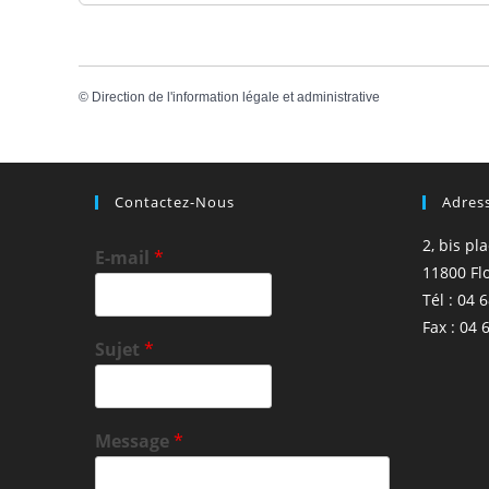
©
Direction de l'information légale et administrative
Contactez-Nous
Adres
2, bis pl
E-mail
*
11800 Fl
Tél : 04 
Fax : 04 
Sujet
*
Message
*