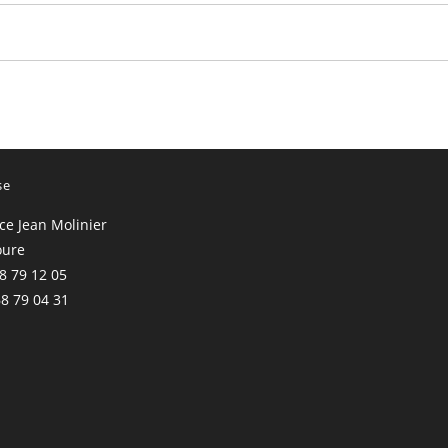
se
ace Jean Molinier
oure
68 79 12 05
68 79 04 31