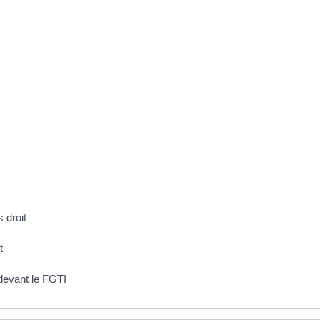
 droit
t
devant le FGTI