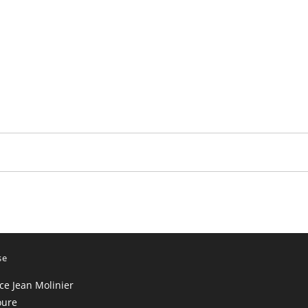
se
ace Jean Molinier
oure