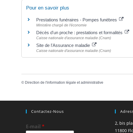
Pour en savoir plus
Prestations funéraires - Pompes funèbres
Ministère chargé de l'économie
Décès d'un proche : prestations et formalités
Caisse nationale d'assurance maladie (Cnam)
Site de l'Assurance maladie
Caisse nationale d'assurance maladie (Cnam)
©
Direction de l'information légale et administrative
Contactez-Nous
Adres
2, bis pl
E-mail
*
11800 Fl