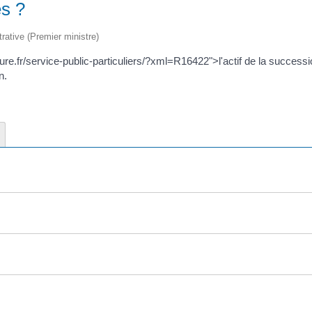
es ?
trative (Premier ministre)
re.fr/service-public-particuliers/?xml=R16422">l'actif de la succession
n.