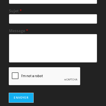
Sujet
*
Message
*
ENVOYER