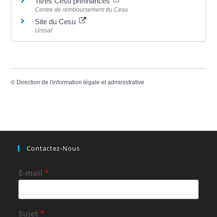
Titres Cesu préfinancés
Centre de remboursement du Cesu
Site du Cesu
Urssaf
©
Direction de l'information légale et administrative
Contactez-Nous
E-mail
*
Sujet
*