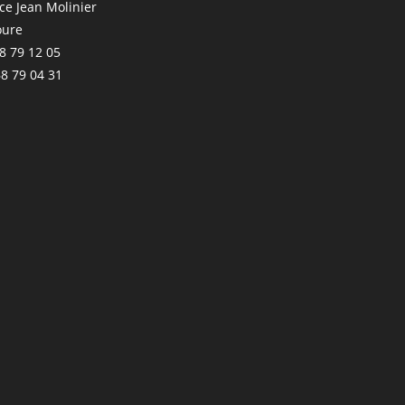
ace Jean Molinier
oure
68 79 12 05
68 79 04 31