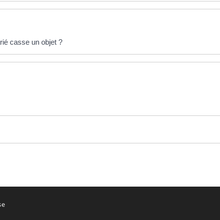
rié casse un objet ?
se