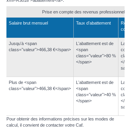
xml=R3018">abattement</a>.
Prise en compte des revenus professionnels
Salaire brut mensuel
Taux d’abattement
Reve
comp
Jusqu'à <span
L'abattement est de
La C
class="valeur">466,38 €</span>
<span
comp
class="valeur">80 %
clas
</span>
</sp
salai
Plus de <span
L'abattement est de
La C
class="valeur">466,38 €</span>
<span
comp
class="valeur">40 %
clas
</span>
</sp
salai
Pour obtenir des informations précises sur les modes de
calcul, il convient de contacter votre Caf.