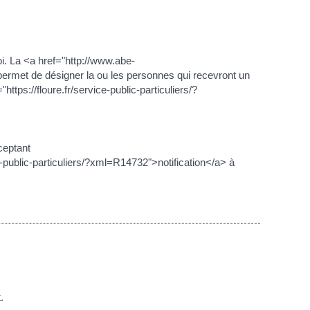
i. La <a href="http://www.abe-
permet de désigner la ou les personnes qui recevront un
ttps://floure.fr/service-public-particuliers/?
ceptant
ce-public-particuliers/?xml=R14732">notification</a> à
.