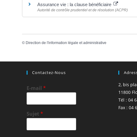
Assurance vie : la clause bénéficiaire
Autorité de contrôle prudentiel et de résolution (ACPR)
©
Direction de l'information légale et administrative
Contactez-Nous
Adres
2, bis pl
E-mail
*
11800 Fl
Tél : 04 
Fax : 04 
Sujet
*