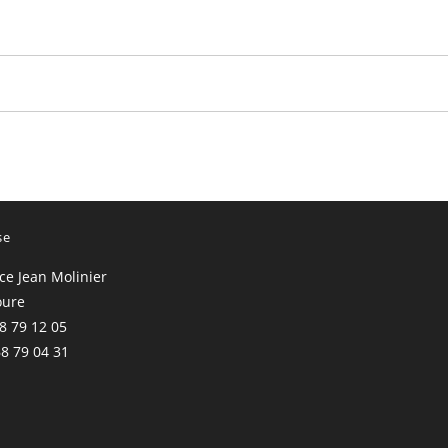
se
ace Jean Molinier
oure
68 79 12 05
68 79 04 31