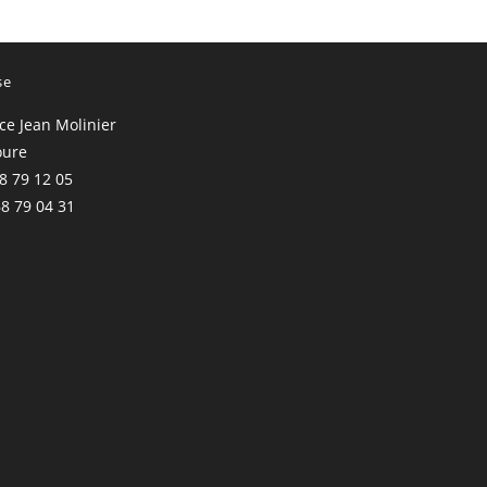
se
ace Jean Molinier
oure
68 79 12 05
68 79 04 31