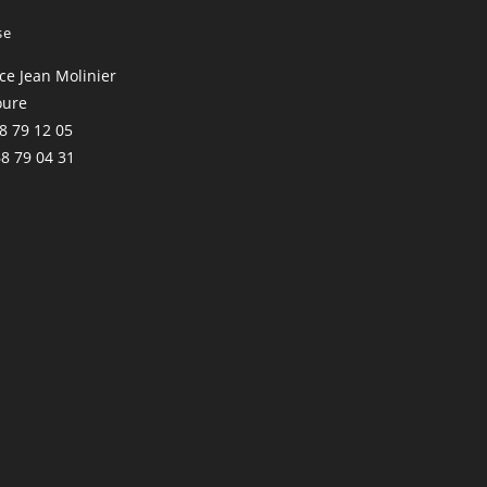
se
ace Jean Molinier
oure
68 79 12 05
68 79 04 31