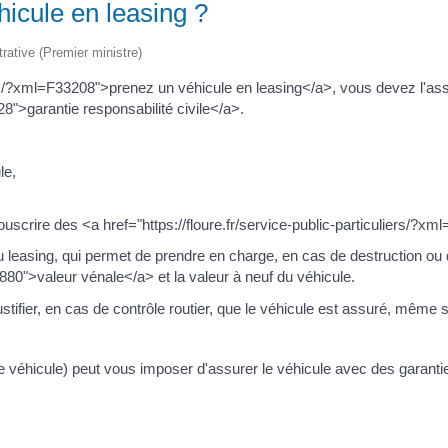
icule en leasing ?
trative (Premier ministre)
liers/?xml=F33208">prenez un véhicule en leasing</a>, vous devez l'
28">garantie responsabilité civile</a>.
le,
souscrire des <a href="https://floure.fr/service-public-particuliers/
easing, qui permet de prendre en charge, en cas de destruction ou de
1880">valeur vénale</a> et la valeur à neuf du véhicule.
tifier, en cas de contrôle routier, que le véhicule est assuré, même s'i
e le véhicule) peut vous imposer d'assurer le véhicule avec des garant