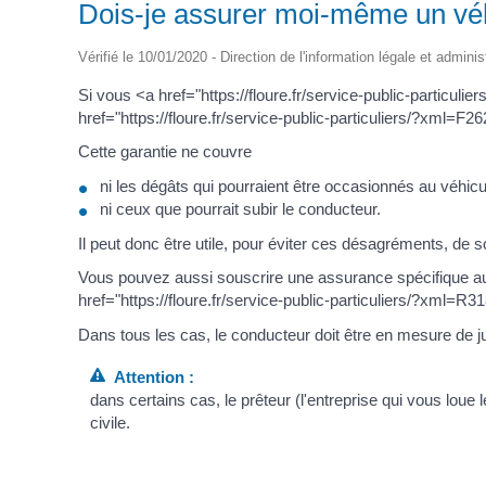
Dois-je assurer moi-même un véh
Vérifié le 10/01/2020 - Direction de l'information légale et adminis
Si vous <a href="https://floure.fr/service-public-particu
href="https://floure.fr/service-public-particuliers/?xml=F26
Cette garantie ne couvre
ni les dégâts qui pourraient être occasionnés au véhicu
ni ceux que pourrait subir le conducteur.
Il peut donc être utile, pour éviter ces désagréments, de 
Vous pouvez aussi souscrire une assurance spécifique au l
href="https://floure.fr/service-public-particuliers/?xml=R3
Dans tous les cas, le conducteur doit être en mesure de jus
Attention :
dans certains cas, le prêteur (l'entreprise qui vous lou
civile.